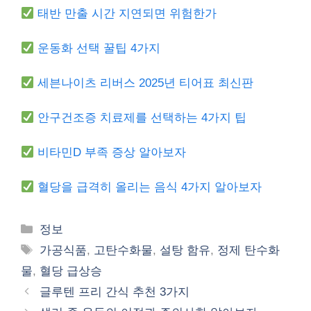
태반 만출 시간 지연되면 위험한가
운동화 선택 꿀팁 4가지
세븐나이츠 리버스 2025년 티어표 최신판
안구건조증 치료제를 선택하는 4가지 팁
비타민D 부족 증상 알아보자
혈당을 급격히 올리는 음식 4가지 알아보자
Categories
정보
Tags
가공식품
,
고탄수화물
,
설탕 함유
,
정제 탄수화
물
,
혈당 급상승
글루텐 프리 간식 추천 3가지