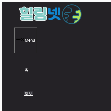
Skip
to
content
Menu
홈
정보