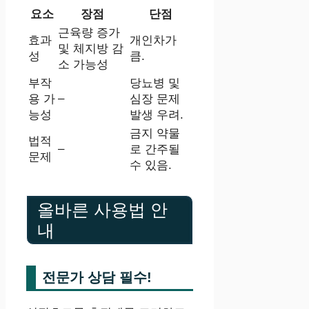
요소
장점
단점
근육량 증가
효과
개인차가
및 체지방 감
성
큼.
소 가능성
부작
당뇨병 및
–
용 가
심장 문제
능성
발생 우려.
금지 약물
법적
–
로 간주될
문제
수 있음.
올바른 사용법 안
내
전문가 상담 필수!