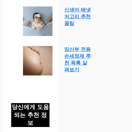
신생아 배냇
저고리 추천
꿀팁
임산부 전용
손세정제 추
천 목록 살
펴보기
당신에게 도움
되는 추천 정
보