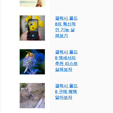
갤럭시 폴드
8의 혁신적
인 기능 살
펴보기
갤럭시 폴드
8 액세서리
추천 리스트
살펴보자
갤럭시 폴드
8 구매 혜택
알아보자