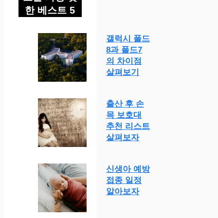
한 베스트 5
갤럭시 폴드
8과 폴드7
의 차이점
살펴보기
출산 후 손
목 보호대
추천 리스트
살펴보자
신생아 예방
접종 일정
알아보자