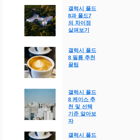
갤럭시 폴드
8과 폴드7
의 차이점
살펴보기
갤럭시 폴드
8 필름 추천
꿀팁
갤럭시 폴드
8 케이스 추
천 및 선택
기준 알아보
자
갤럭시 폴드