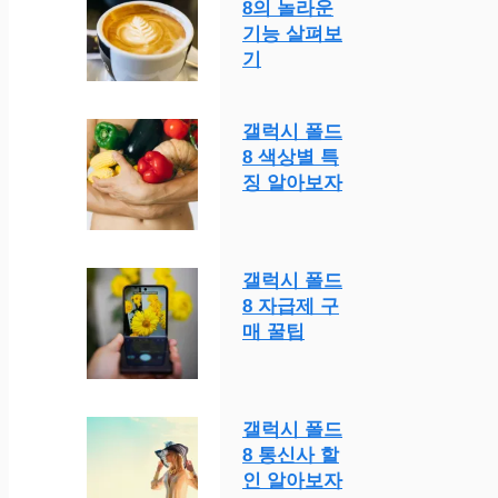
8의 놀라운
기능 살펴보
기
갤럭시 폴드
8 색상별 특
징 알아보자
갤럭시 폴드
8 자급제 구
매 꿀팁
갤럭시 폴드
8 통신사 할
인 알아보자