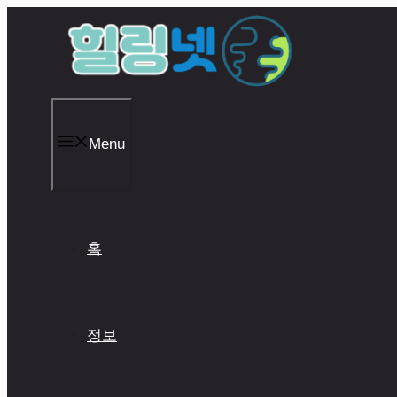
Skip
to
content
Menu
홈
정보