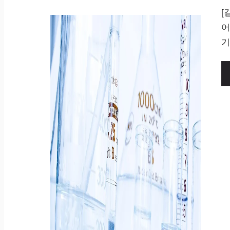
[
어
기 