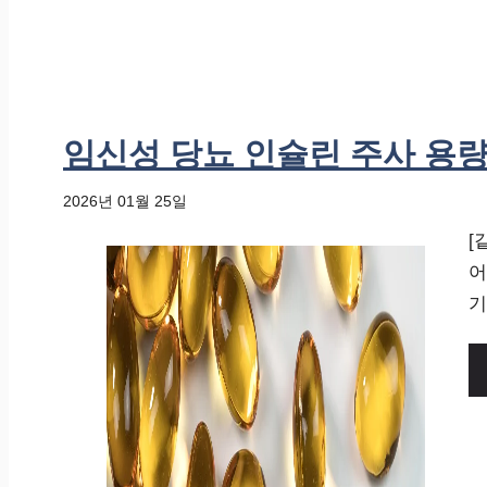
임신성 당뇨 인슐린 주사 용량
2026년 01월 25일
[
어
기 