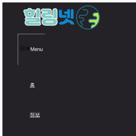
Skip
to
content
Menu
홈
정보