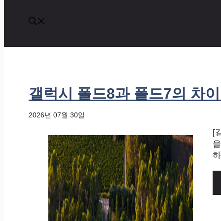
갤럭시 폴드8과 폴드7의 차
2026년 07월 30일
[
을
하