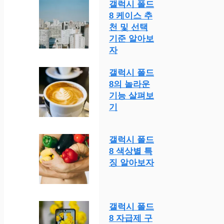
갤럭시 폴드
8 케이스 추
천 및 선택
기준 알아보
자
갤럭시 폴드
8의 놀라운
기능 살펴보
기
갤럭시 폴드
8 색상별 특
징 알아보자
갤럭시 폴드
8 자급제 구