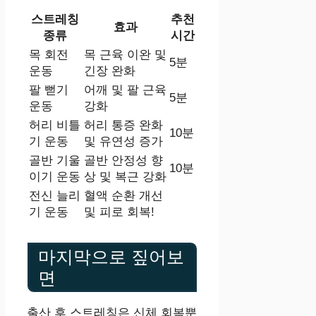
스트레칭
추천
효과
종류
시간
목 회전
목 근육 이완 및
5분
운동
긴장 완화
팔 뻗기
어깨 및 팔 근육
5분
운동
강화
허리 비틀
허리 통증 완화
10분
기 운동
및 유연성 증가
골반 기울
골반 안정성 향
10분
이기 운동
상 및 복근 강화
전신 늘리
혈액 순환 개선
기 운동
및 피로 회복!
마지막으로 짚어보
면
출산 후 스트레칭은 신체 회복뿐