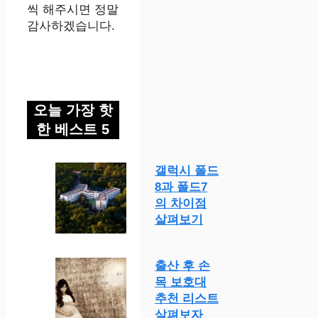
씩 해주시면 정말
감사하겠습니다.
오늘 가장 핫
한 베스트 5
갤럭시 폴드
8과 폴드7
의 차이점
살펴보기
출산 후 손
목 보호대
추천 리스트
살펴보자