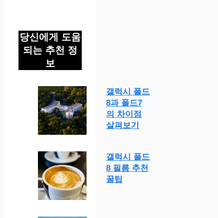
당신에게 도움
되는 추천 정
보
갤럭시 폴드
8과 폴드7
의 차이점
살펴보기
갤럭시 폴드
8 필름 추천
꿀팁