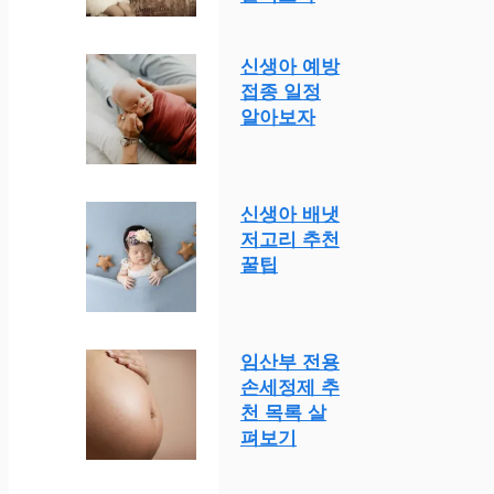
신생아 예방
접종 일정
알아보자
신생아 배냇
저고리 추천
꿀팁
임산부 전용
손세정제 추
천 목록 살
펴보기