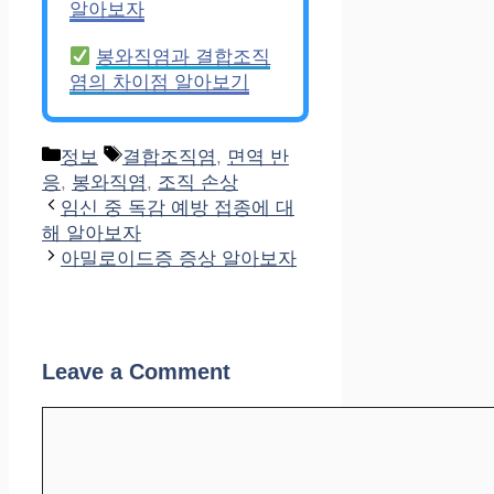
알아보자
봉와직염과 결합조직
염의 차이점 알아보기
Categories
Tags
정보
결합조직염
,
면역 반
응
,
봉와직염
,
조직 손상
임신 중 독감 예방 접종에 대
해 알아보자
아밀로이드증 증상 알아보자
Leave a Comment
Comment