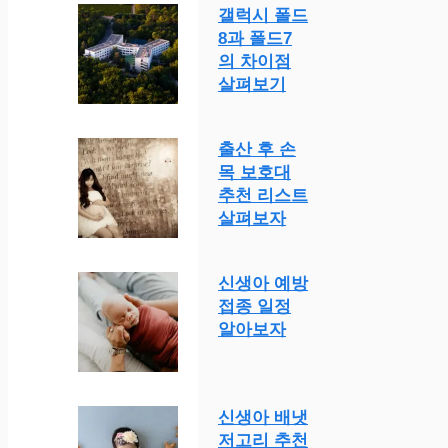
갤럭시 폴드
8과 폴드7
의 차이점
살펴보기
출산 후 손
목 보호대
추천 리스트
살펴보자
신생아 예방
접종 일정
알아보자
신생아 배냇
저고리 추천