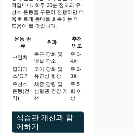
적입니다. 하루 30분 정도의 유
산소 운동을 꾸준히 진행하면 더
욱 빠르게 몸매를 회복하는 데
도움이 될 것입니다.
운동 종
추천
효과
류
빈도
복근 강화 및
주 3-
크런치
뱃살 감소
4회
필라테
코어 강화 및
주 2-
스/요가
유연성 향상
3회
유산소
체중 감량 및
주 5
운동(걷
심혈관 건강 개
회 이
기)
선
상
식습관 개선과 함
께하기