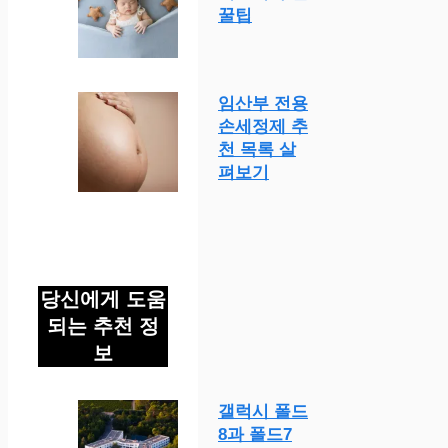
꿀팁
임산부 전용
손세정제 추
천 목록 살
펴보기
당신에게 도움
되는 추천 정
보
갤럭시 폴드
8과 폴드7