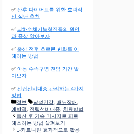
✅
산후 다이어트를 위한 효과적
인 식단 추천
✅
뇌하수체기능항진증의 원인
과 증상 알아보자
✅
출산 전후 호르몬 변화를 이
해하는 방법
✅
아동 수족구병 전염 기간 알
아보자
✅
전립선비대증 관리하는 4가지
방법
Categories
Tags
정보
남성건강
,
배뇨장애
,
예방책
,
전립선비대증
,
치료방법
출산 후 가슴 마사지로 피로
해소하는 방법 살펴보기
L-카르니틴 효과적으로 활용