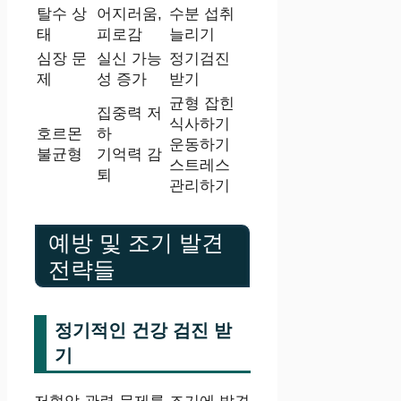
탈수 상
어지러움,
수분 섭취
태
피로감
늘리기
심장 문
실신 가능
정기검진
제
성 증가
받기
균형 잡힌
집중력 저
식사하기
호르몬
하
운동하기
불균형
기억력 감
스트레스
퇴
관리하기
예방 및 조기 발견
전략들
정기적인 건강 검진 받
기