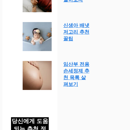
신생아 배냇
저고리 추천
꿀팁
임산부 전용
손세정제 추
천 목록 살
펴보기
당신에게 도움
되는 추천 정