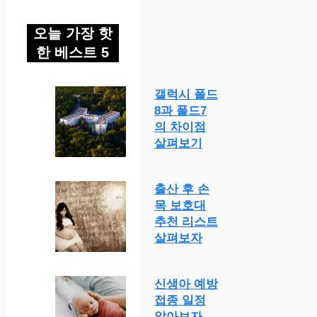
오늘 가장 핫
한 베스트 5
갤럭시 폴드
8과 폴드7
의 차이점
살펴보기
출산 후 손
목 보호대
추천 리스트
살펴보자
신생아 예방
접종 일정
알아보자