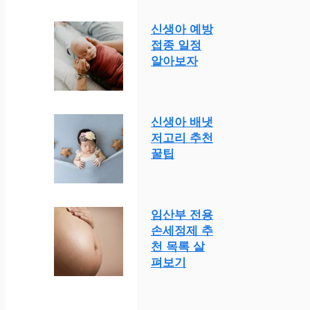
신생아 예방
접종 일정
알아보자
신생아 배냇
저고리 추천
꿀팁
임산부 전용
손세정제 추
천 목록 살
펴보기