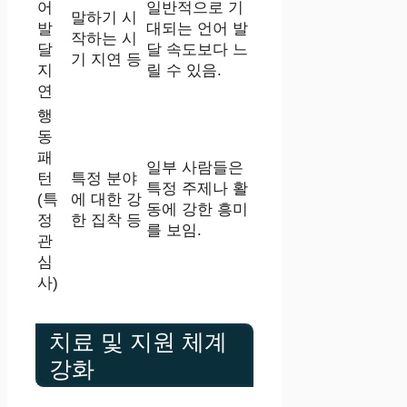
어
일반적으로 기
말하기 시
발
대되는 언어 발
작하는 시
달
달 속도보다 느
기 지연 등
지
릴 수 있음.
연
행
동
패
일부 사람들은
턴
특정 분야
특정 주제나 활
(특
에 대한 강
동에 강한 흥미
정
한 집착 등
를 보임.
관
심
사)
치료 및 지원 체계
강화