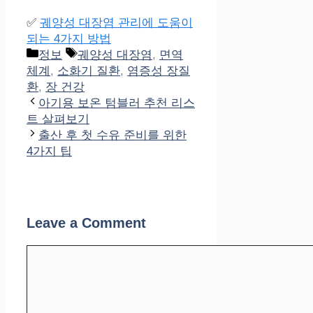
✅
궤양성 대장염 관리에 도움이
되는 4가지 방법
Categories
Tags
정보
궤양성 대장염
,
면역
체계
,
소화기 질환
,
염증성 장질
환
,
장 건강
아기용 보온 텀블러 추천 리스
트 살펴보기
출산 후 첫 수유 준비를 위한
4가지 팁
Leave a Comment
Comment