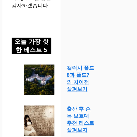
감사하겠습니다.
오늘 가장 핫
한 베스트 5
갤럭시 폴드
8과 폴드7
의 차이점
살펴보기
출산 후 손
목 보호대
추천 리스트
살펴보자