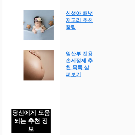
신생아 배냇
저고리 추천
꿀팁
임산부 전용
손세정제 추
천 목록 살
펴보기
당신에게 도움
되는 추천 정
보