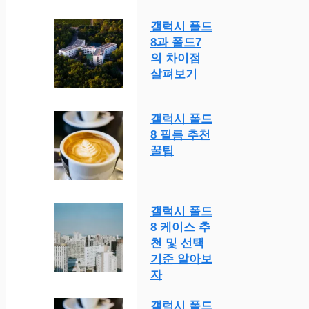
갤럭시 폴드
8과 폴드7
의 차이점
살펴보기
갤럭시 폴드
8 필름 추천
꿀팁
갤럭시 폴드
8 케이스 추
천 및 선택
기준 알아보
자
갤럭시 폴드