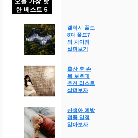
오늘 가장 핫
한 베스트 5
갤럭시 폴드
8과 폴드7
의 차이점
살펴보기
출산 후 손
목 보호대
추천 리스트
살펴보자
신생아 예방
접종 일정
알아보자