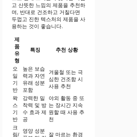
고 산뜻한 느낌의 제품을 추천하
며, 반대로 건조하고 거칠다면
두껍고 진한 텍스처의 제품을 사
용하는 것이 좋습니다.
제
품
특징
추천 상황
유
형
오
높은 보습
겨울철 또는 극
일
력과 자연
심한 건조함 시
기
유래 성분
사용 추천
반
포함
왁
강력한 밀
야외 활동 중 또
스
착력 및 방
는 장시간 지속
기
수 효과 제
원할 때 사용 추
반
공
천
크
영양 성분
림/
잘 마르는 환경