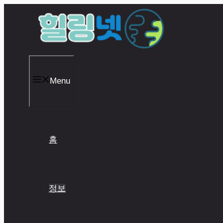
Skip
to
content
Menu
홈
정보