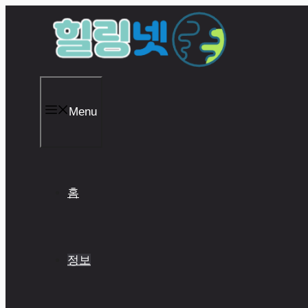
Skip
to
content
Menu
홈
정보