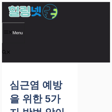
Skip
to
content
Menu
심근염 예방
을 위한 5가