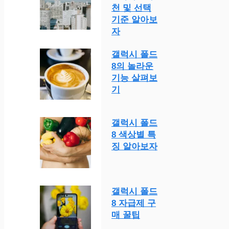
천 및 선택
기준 알아보
자
갤럭시 폴드
8의 놀라운
기능 살펴보
기
갤럭시 폴드
8 색상별 특
징 알아보자
갤럭시 폴드
8 자급제 구
매 꿀팁