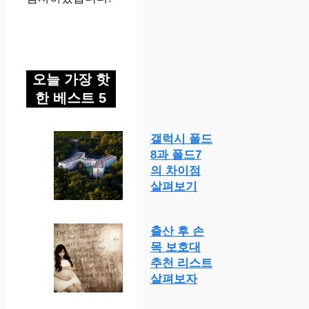
오늘 가장 핫
한 베스트 5
갤럭시 폴드
8과 폴드7
의 차이점
살펴보기
출산 후 손
목 보호대
추천 리스트
살펴보자