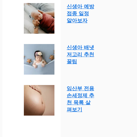
신생아 예방
접종 일정
알아보자
신생아 배냇
저고리 추천
꿀팁
임산부 전용
손세정제 추
천 목록 살
펴보기