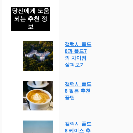
당신에게 도움
되는 추천 정
보
갤럭시 폴드
8과 폴드7
의 차이점
살펴보기
갤럭시 폴드
8 필름 추천
꿀팁
갤럭시 폴드
8 케이스 추