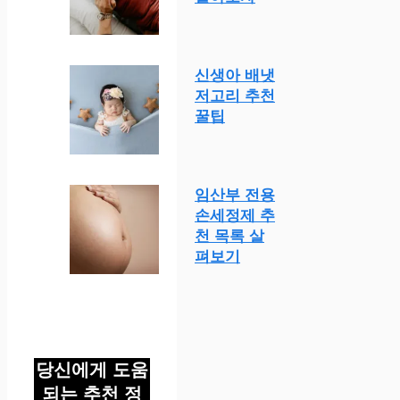
신생아 배냇
저고리 추천
꿀팁
임산부 전용
손세정제 추
천 목록 살
펴보기
당신에게 도움
되는 추천 정