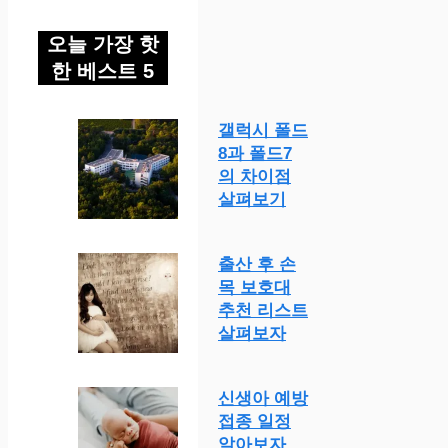
오늘 가장 핫
한 베스트 5
갤럭시 폴드
8과 폴드7
의 차이점
살펴보기
출산 후 손
목 보호대
추천 리스트
살펴보자
신생아 예방
접종 일정
알아보자