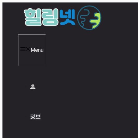
Skip
to
content
Menu
홈
정보