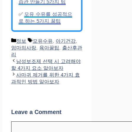
습관 만들기 5가지 팁
✅
모유 수유를 성공적으
로 하는 5가지 꿀팁
Categories
Tags
정보
모유수유
,
아기건강
,
엄마의사랑
,
육아꿀팁
,
출산후관
리
남성보조제 선택 시 고려해야
할 4가지 요소 알아보자
사마귀 제거를 위한 4가지 효
과적인 방법 알아보자
Leave a Comment
Comment