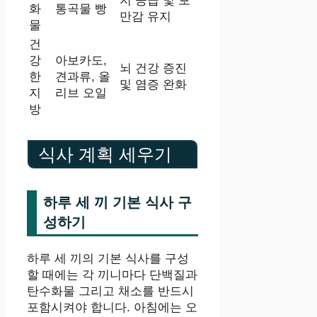
지 공급 및 포
화
통곡물 빵
만감 유지
물
건
강
아보카도,
뇌 건강 증진
한
견과류, 올
및 염증 완화
지
리브 오일
방
식사 계획 세우기
하루 세 끼 기본 식사 구
성하기
하루 세 끼의 기본 식사를 구성
할 때에는 각 끼니마다 단백질과
탄수화물 그리고 채소를 반드시
포함시켜야 합니다. 아침에는 오