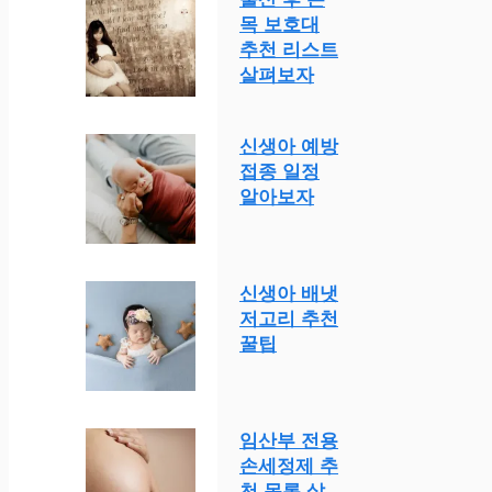
목 보호대
추천 리스트
살펴보자
신생아 예방
접종 일정
알아보자
신생아 배냇
저고리 추천
꿀팁
임산부 전용
손세정제 추
천 목록 살