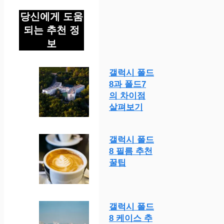
당신에게 도움
되는 추천 정
보
갤럭시 폴드
8과 폴드7
의 차이점
살펴보기
갤럭시 폴드
8 필름 추천
꿀팁
갤럭시 폴드
8 케이스 추