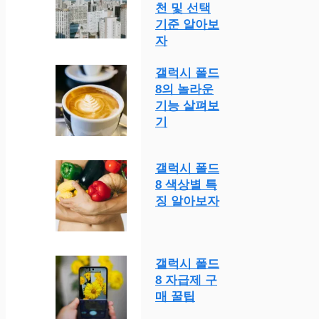
천 및 선택
기준 알아보
자
갤럭시 폴드
8의 놀라운
기능 살펴보
기
갤럭시 폴드
8 색상별 특
징 알아보자
갤럭시 폴드
8 자급제 구
매 꿀팁