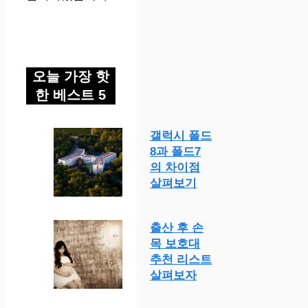
오늘 가장 핫
한 베스트 5
갤럭시 폴드
8과 폴드7
의 차이점
살펴보기
출산 후 손
목 보호대
추천 리스트
살펴보자