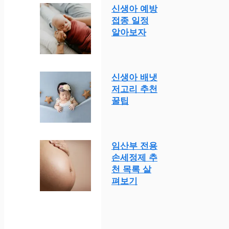
신생아 예방
접종 일정
알아보자
신생아 배냇
저고리 추천
꿀팁
임산부 전용
손세정제 추
천 목록 살
펴보기