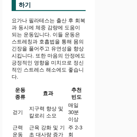
하기
요가나 필라테스는 출산 후 회복
과 동시에 체중 감량에 도움이
되는 운동입니다. 이들 운동은
스트레칭과 호흡법을 통해 몸의
긴장을 풀어주고 유연성을 향상
시킵니다. 또한 마음의 안정에도
긍정적인 영향을 미치므로 정신
적인 스트레스 해소에도 좋습니
다.
운동
추천
효과
종류
빈도
매일
지구력 향상 및
걷기
30분
칼로리 소모
이상
근력
근육 강화 및 기
주 2-3
운동
초 대사량 증가
회