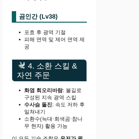
곰인간 (Lv38)
포효 후 광역 기절
피해 면역 및 제어 면역 제
공
4. 소환 스킬 &
자연 주문
화염 회오리바람
: 불길로
구성된 지속 광역 스킬
수사슴 돌진
: 속도 저하 후
밀쳐내기
소환수(늑대·회색곰·참나
무 현자) 활용 가능
이 모든 기술 조합은
유저가 원