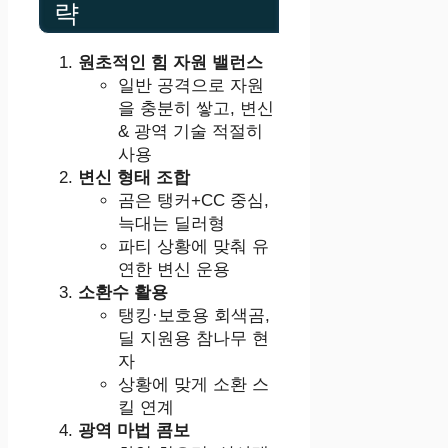
략
원초적인 힘 자원 밸런스
일반 공격으로 자원
을 충분히 쌓고, 변신
& 광역 기술 적절히
사용
변신 형태 조합
곰은 탱커+CC 중심,
늑대는 딜러형
파티 상황에 맞춰 유
연한 변신 운용
소환수 활용
탱킹·보호용 회색곰,
딜 지원용 참나무 현
자
상황에 맞게 소환 스
킬 연계
광역 마법 콤보