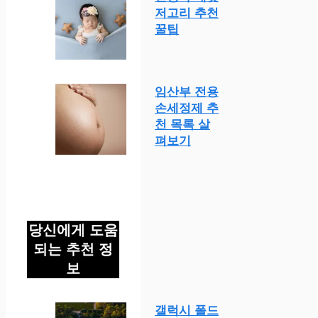
저고리 추천
꿀팁
임산부 전용
손세정제 추
천 목록 살
펴보기
당신에게 도움
되는 추천 정
보
갤럭시 폴드