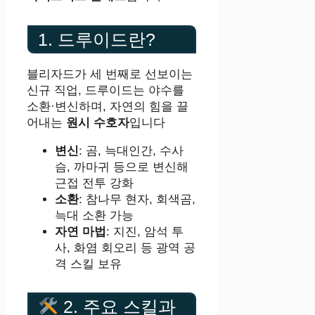
1. 드루이드란?
블리자드가 세 번째로 선보이는
신규 직업, 드루이드는 야수를
소환·변신하며, 자연의 힘을 끌
어내는
원시 수호자
입니다
변신
: 곰, 늑대인간, 수사
슴, 까마귀 등으로 변신해
근접 전투 강화
소환
: 참나무 현자, 회색곰,
늑대 소환 가능
자연 마법
: 지진, 암석 투
사, 화염 회오리 등 광역 공
격 스킬 보유
2. 주요 스킬과