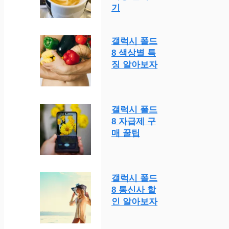
기
갤럭시 폴드
8 색상별 특
징 알아보자
갤럭시 폴드
8 자급제 구
매 꿀팁
갤럭시 폴드
8 통신사 할
인 알아보자