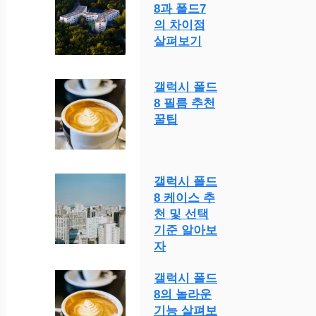
8과 폴드7
의 차이점
살펴보기
갤럭시 폴드
8 필름 추천
꿀팁
갤럭시 폴드
8 케이스 추
천 및 선택
기준 알아보
자
갤럭시 폴드
8의 놀라운
기능 살펴보