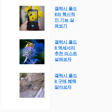
갤럭시 폴드
8의 혁신적
인 기능 살
펴보기
갤럭시 폴드
8 액세서리
추천 리스트
살펴보자
갤럭시 폴드
8 구매 혜택
알아보자