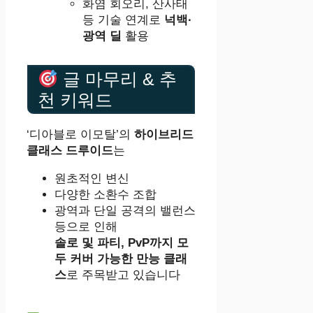
화염 회오리, 산사태
등 기술 연계로
넉백·
광역 딜
활용
글 마무리 & 추
천 키워드
‘디아블로 이모탈’의
하이브리드
클래스 드루이드
는
원초적인 변신
다양한 소환수 조합
광역과 단일 공격의 밸런스
등으로 인해
솔로 및 파티, PvP까지 모
두 커버 가능한 만능 클래
스
로 주목받고 있습니다