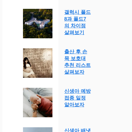
갤럭시 폴드
8과 폴드7
의 차이점
살펴보기
출산 후 손
목 보호대
추천 리스트
살펴보자
신생아 예방
접종 일정
알아보자
신생아 배냇