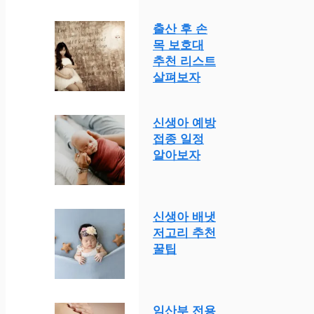
출산 후 손
목 보호대
추천 리스트
살펴보자
신생아 예방
접종 일정
알아보자
신생아 배냇
저고리 추천
꿀팁
임산부 전용