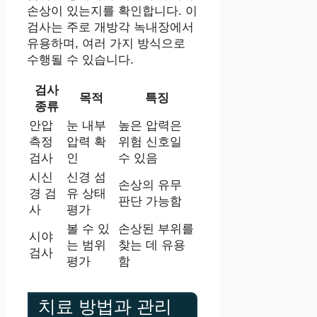
손상이 있는지를 확인합니다. 이
검사는 주로 개방각 녹내장에서
유용하며, 여러 가지 방식으로
수행될 수 있습니다.
검사
목적
특징
종류
안압
눈 내부
높은 압력은
측정
압력 확
위험 신호일
검사
인
수 있음
시신
신경 섬
손상의 유무
경 검
유 상태
판단 가능함
사
평가
볼 수 있
손상된 부위를
시야
는 범위
찾는 데 유용
검사
평가
함
치료 방법과 관리