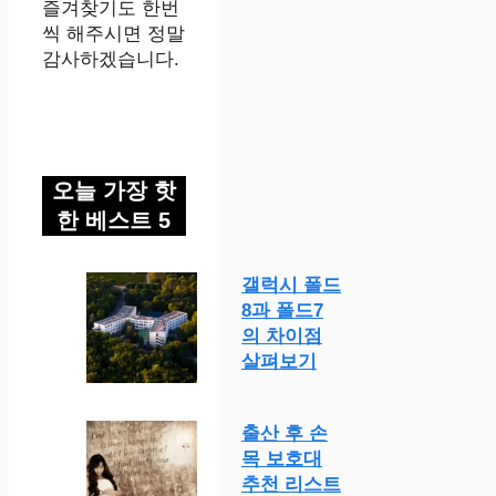
즐겨찾기도 한번
씩 해주시면 정말
감사하겠습니다.
오늘 가장 핫
한 베스트 5
갤럭시 폴드
8과 폴드7
의 차이점
살펴보기
출산 후 손
목 보호대
추천 리스트