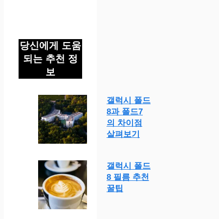
당신에게 도움
되는 추천 정
보
갤럭시 폴드
8과 폴드7
의 차이점
살펴보기
갤럭시 폴드
8 필름 추천
꿀팁