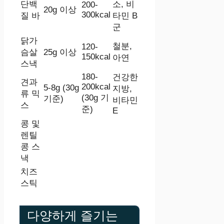
단백
소, 비
200-
20g 이상
300kcal
질 바
타민 B
군
닭가
철분,
120-
슴살
25g 이상
150kcal
아연
스낵
180-
건강한
견과
200kcal
5-8g (30g
지방,
류 믹
(30g 기
기준)
비타민
스
준)
E
콩 및
렌틸
콩 스
낵
치즈
스틱
다양하게 즐기는