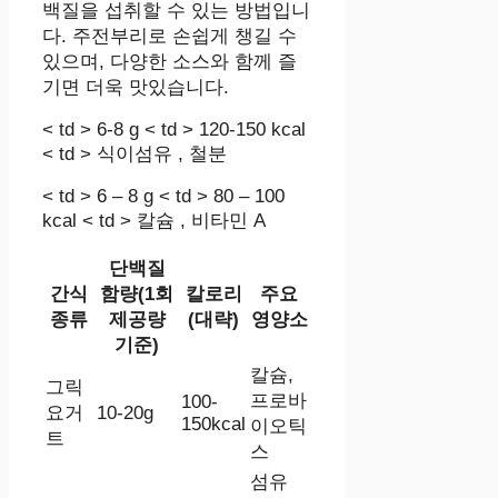
백질을 섭취할 수 있는 방법입니
다. 주전부리로 손쉽게 챙길 수
있으며, 다양한 소스와 함께 즐
기면 더욱 맛있습니다.
< td > 6-8 g < td > 120-150 kcal
< td > 식이섬유 , 철분
< td > 6 – 8 g < td > 80 – 100
kcal < td > 칼슘 , 비타민 A
단백질
간식
함량(1회
칼로리
주요
종류
제공량
(대략)
영양소
기준)
칼슘,
그릭
프로바
100-
요거
10-20g
150kcal
이오틱
트
스
섬유