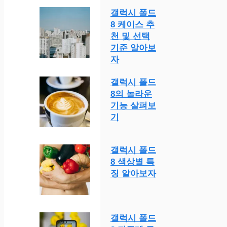
갤럭시 폴드
8 케이스 추
천 및 선택
기준 알아보
자
갤럭시 폴드
8의 놀라운
기능 살펴보
기
갤럭시 폴드
8 색상별 특
징 알아보자
갤럭시 폴드