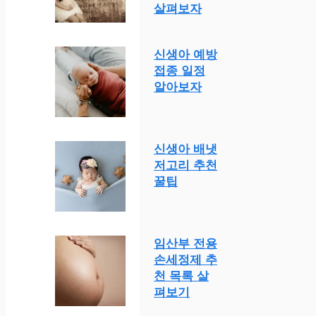
살펴보자
신생아 예방
접종 일정
알아보자
신생아 배냇
저고리 추천
꿀팁
임산부 전용
손세정제 추
천 목록 살
펴보기