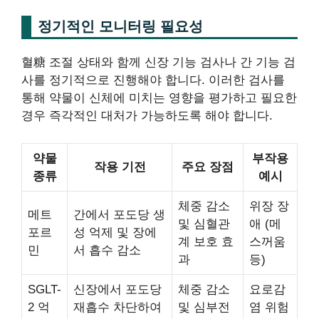
정기적인 모니터링 필요성
혈糖 조절 상태와 함께 신장 기능 검사나 간 기능 검
사를 정기적으로 진행해야 합니다. 이러한 검사를
통해 약물이 신체에 미치는 영향을 평가하고 필요한
경우 즉각적인 대처가 가능하도록 해야 합니다.
약물
부작용
작용 기전
주요 장점
종류
예시
체중 감소
위장 장
메트
간에서 포도당 생
및 심혈관
애 (메
포르
성 억제 및 장에
계 보호 효
스꺼움
민
서 흡수 감소
과
등)
SGLT-
신장에서 포도당
체중 감소
요로감
2 억
재흡수 차단하여
및 심부전
염 위험