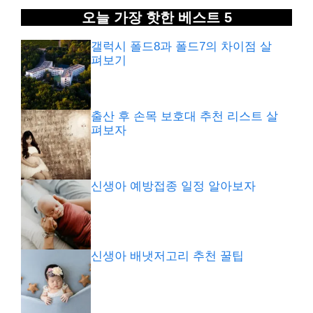
오늘 가장 핫한 베스트 5
갤럭시 폴드8과 폴드7의 차이점 살
펴보기
출산 후 손목 보호대 추천 리스트 살
펴보자
신생아 예방접종 일정 알아보자
신생아 배냇저고리 추천 꿀팁