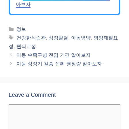
아보자
Categories
정보
Tags
건강한식습관
,
성장발달
,
아동영양
,
영양제필요
성
,
편식교정
아동 수족구병 전염 기간 알아보자
아동 성장기 칼슘 섭취 권장량 알아보자
Leave a Comment
Comment