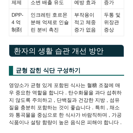
제제
소변 배출 유도
예방 효과
증가
DPP-
인크레틴 호르몬
부작용이
두통 및
4 억
분해 억제로 인슐
적고 체중
위장관
制剤
린 분비 촉진
증가 없음
증상
환자의 생활 습관 개선 방안
균형 잡힌 식단 구성하기
영양소가 균형 있게 포함된 식사는 혈糖 조절에 매
우 중요한 역할을 합니다 . 탄수화물을 과다 섭취하
지 않도록 주의하고 , 단백질과 건강한 지방 , 섬유
질을 충분히 포함하는 것이 좋습니다 . 특히 , 채소
와 통곡물을 중심으로 한 식사가 바람직하며 , 가공
식품이나 설탕 함량이 높은 음식은 피해야 합니다 .