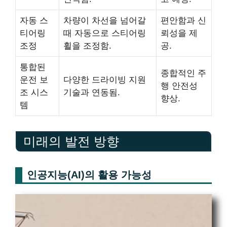
자동 스
차량이 차선을 넘어갈
편안함과 신
티어링
때 자동으로 스티어링
뢰성을 제
조정
휠을 조정함.
공.
통합된
종합적인 주
운전 보
다양한 드라이빙 지원
행 안전성
조 시스
기술과 연동됨.
향상.
템
미래의 발전 방향
인공지능(AI)의 활용 가능성