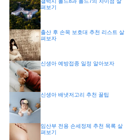
갤럭시 폴드8과 폴드7의 차이점 살
펴보기
출산 후 손목 보호대 추천 리스트 살
펴보자
신생아 예방접종 일정 알아보자
신생아 배냇저고리 추천 꿀팁
임산부 전용 손세정제 추천 목록 살
펴보기