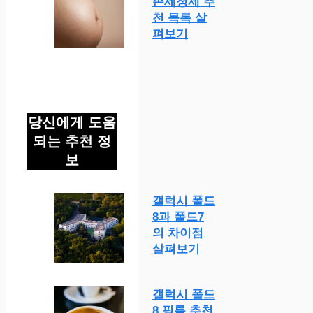
손세정제 추
천 목록 살
펴보기
당신에게 도움
되는 추천 정
보
갤럭시 폴드
8과 폴드7
의 차이점
살펴보기
갤럭시 폴드
8 필름 추천