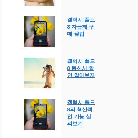
갤럭시 폴드
8 자급제 구
매 꿀팁
갤럭시 폴드
8 통신사 할
인 알아보자
갤럭시 폴드
8의 혁신적
인 기능 살
펴보기