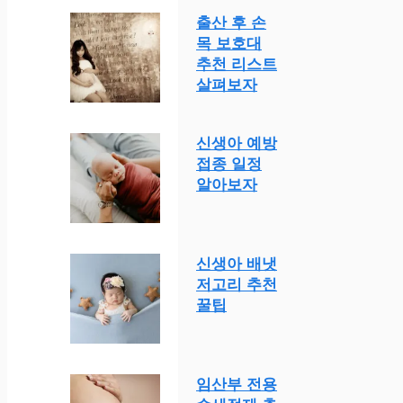
출산 후 손
목 보호대
추천 리스트
살펴보자
신생아 예방
접종 일정
알아보자
신생아 배냇
저고리 추천
꿀팁
임산부 전용