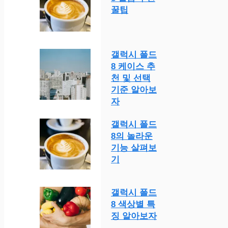
꿀팁
갤럭시 폴드
8 케이스 추
천 및 선택
기준 알아보
자
갤럭시 폴드
8의 놀라운
기능 살펴보
기
갤럭시 폴드
8 색상별 특
징 알아보자