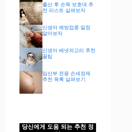
출산 후 손목 보호대 추
천 리스트 살펴보자
신생아 예방접종 일정
알아보자
신생아 배냇저고리 추천
꿀팁
임산부 전용 손세정제
추천 목록 살펴보기
당신에게 도움 되는 추천 정