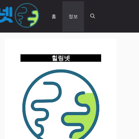
홈
정보
힐링넷