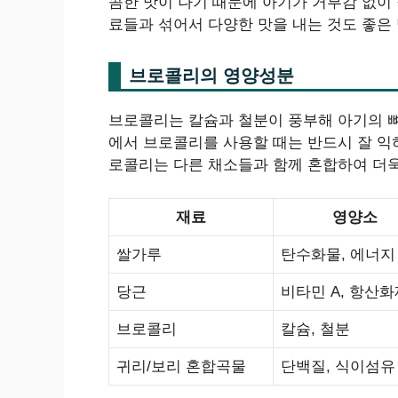
콤한 맛이 나기 때문에 아기가 거부감 없이 
료들과 섞어서 다양한 맛을 내는 것도 좋은
브로콜리의 영양성분
브로콜리는 칼슘과 철분이 풍부해 아기의 뼈
에서 브로콜리를 사용할 때는 반드시 잘 익
로콜리는 다른 채소들과 함께 혼합하여 더욱
재료
영양소
쌀가루
탄수화물, 에너지
당근
비타민 A, 항산화
브로콜리
칼슘, 철분
귀리/보리 혼합곡물
단백질, 식이섬유