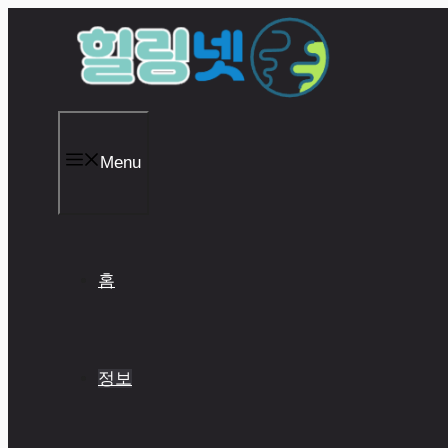
Skip
to
content
Menu
홈
정보