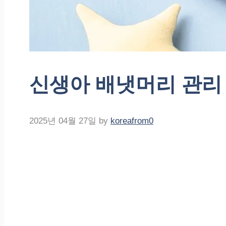
신생아 배냇머리 관리
2025년 04월 27일
by
koreafrom0