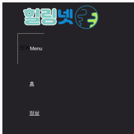
Skip
to
content
Menu
홈
정보