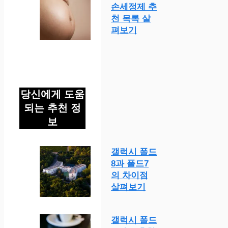
손세정제 추
천 목록 살
펴보기
당신에게 도움
되는 추천 정
보
갤럭시 폴드
8과 폴드7
의 차이점
살펴보기
갤럭시 폴드