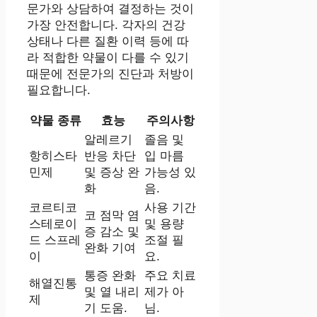
문가와 상담하여 결정하는 것이
가장 안전합니다. 각자의 건강
상태나 다른 질환 이력 등에 따
라 적합한 약물이 다를 수 있기
때문에 전문가의 진단과 처방이
필요합니다.
약물 종류
효능
주의사항
알레르기
졸음 및
항히스타
반응 차단
입 마름
민제
및 증상 완
가능성 있
화
음.
코르티코
사용 기간
코 점막 염
스테로이
및 용량
증 감소 및
드 스프레
조절 필
완화 기여
이
요.
통증 완화
주요 치료
해열진통
및 열 내리
제가 아
제
기 도움.
님.