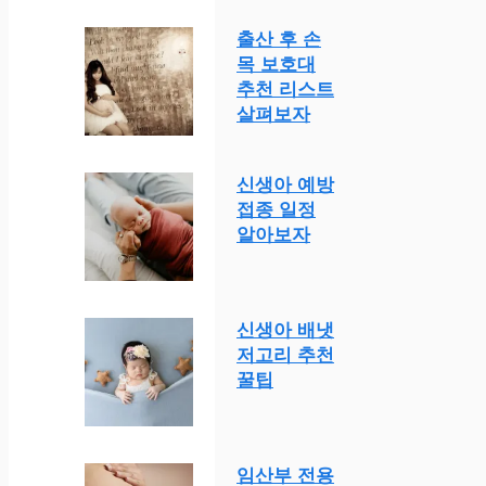
출산 후 손
목 보호대
추천 리스트
살펴보자
신생아 예방
접종 일정
알아보자
신생아 배냇
저고리 추천
꿀팁
임산부 전용